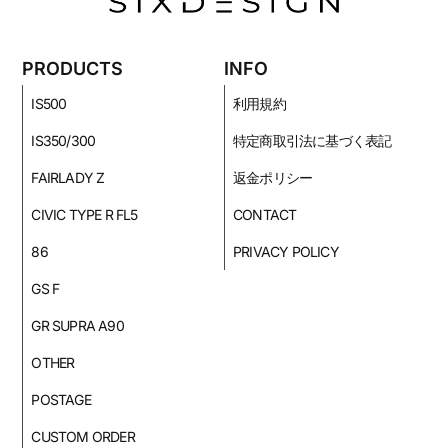
PRODUCTS
INFO
IS500
利用規約
IS350/300
特定商取引法に基づく表記
FAIRLADY Z
返金ポリシー
CIVIC TYPE R FL5
CONTACT
86
PRIVACY POLICY
GS F
GR SUPRA A90
OTHER
POSTAGE
CUSTOM ORDER