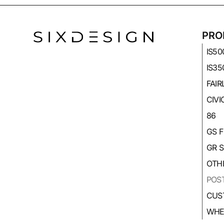
PRO
IS50
IS35
FAIR
CIVI
86
GS F
GR 
OTH
POS
CUS
WHE