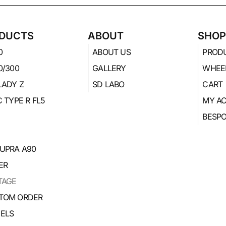
DUCTS
ABOUT
SHO
0
ABOUT US
PROD
0/300
GALLERY
WHEE
LADY Z
SD LABO
CART
C TYPE R FL5
MY A
BESP
SUPRA A90
ER
TAGE
TOM ORDER
ELS