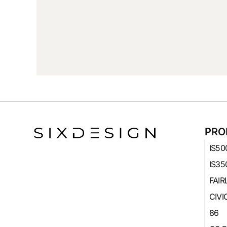
PRO
IS50
IS35
FAIR
CIVI
86