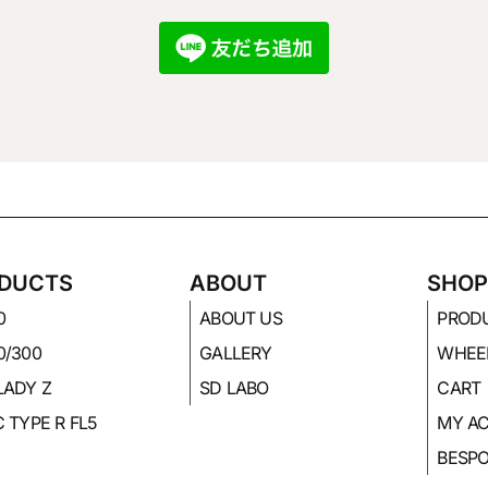
DUCTS
ABOUT
SHO
0
ABOUT US
PROD
0/300
GALLERY
WHEE
LADY Z
SD LABO
CART
C TYPE R FL5
MY A
BESP